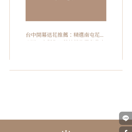
台中開幕送花推薦：精選南屯花籃
配送、客製化開幕花藝佈置與代客
送花服務